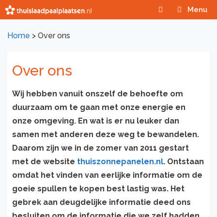
Ga
Menu
naar
de
Home
>
Over ons
inhoud
Over ons
Wij hebben vanuit onszelf de behoefte om
duurzaam om te gaan met onze energie en
onze omgeving. En wat is er nu leuker dan
samen met anderen deze weg te bewandelen.
Daarom zijn we in de zomer van 2011 gestart
met de website
thuiszonnepanelen.nl
. Ontstaan
omdat het vinden van eerlijke informatie om de
goeie spullen te kopen best lastig was. Het
gebrek aan deugdelijke informatie deed ons
besluiten om de informatie die we zelf hadden